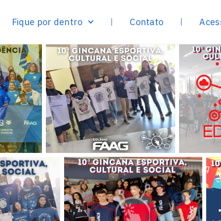
Fique por dentro
Contato
Aces