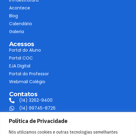
Infraestrutura
Acontece
Blog
Calendário
Galeria
Acessos
Portal do Aluno
Portal COC
EJA Digital
Portal do Professor
Webmail Colégio
Contatos
(14) 3262-9400
(14) 99745-8726
contato@colegiofaag.com.br
Política de Privacidade
Av. Marginal Vereador Delfino Tendolo, D1200
Agudos/SP
Nós utilizamos cookies e outras tecnologias semelhantes