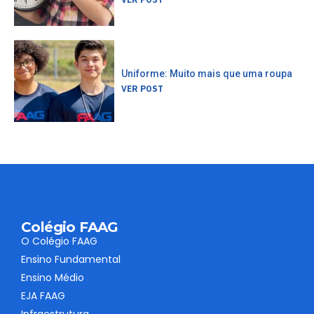
Uniforme: Muito mais que uma roupa
VER POST
Colégio FAAG
O Colégio FAAG
Ensino Fundamental
Ensino Médio
EJA FAAG