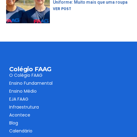
Uniforme: Muito mais que uma roupa
VER POST
Colégio FAAG
O Colégio FAAG
Ensino Fundamental
Ensino Médio
EJA FAAG
Infraestrutura
Acontece
Blog
Calendário