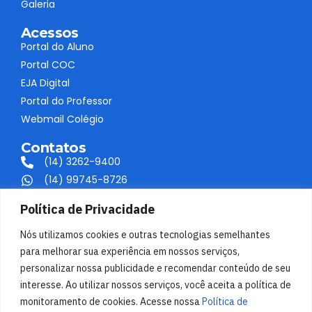
Galeria
Acessos
Portal do Aluno
Portal COC
EJA Digital
Portal do Professor
Webmail Colégio
Contatos
(14) 3262-9400
(14) 99745-8726
contato@colegiofaag.com.br
Política de Privacidade
Av. Marginal Vereador Delfino Tendolo, D1200
Agudos/SP
Nós utilizamos cookies e outras tecnologias semelhantes
para melhorar sua experiência em nossos serviços,
Mídias Sociais
personalizar nossa publicidade e recomendar conteúdo de seu
interesse. Ao utilizar nossos serviços, você aceita a política de
monitoramento de cookies. Acesse nossa
Política de