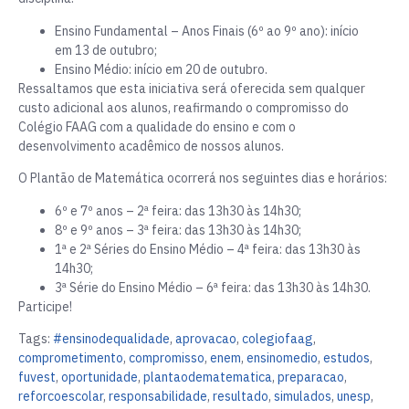
Ensino Fundamental – Anos Finais (6º ao 9º ano): início
em 13 de outubro;
Ensino Médio: início em 20 de outubro.
Ressaltamos que esta iniciativa será oferecida sem qualquer
custo adicional aos alunos, reafirmando o compromisso do
Colégio FAAG com a qualidade do ensino e com o
desenvolvimento acadêmico de nossos alunos.
O Plantão de Matemática ocorrerá nos seguintes dias e horários:
6º e 7º anos – 2ª feira: das 13h30 às 14h30;
8º e 9º anos – 3ª feira: das 13h30 às 14h30;
1ª e 2ª Séries do Ensino Médio – 4ª feira: das 13h30 às
14h30;
3ª Série do Ensino Médio – 6ª feira: das 13h30 às 14h30.
Participe!
Tags:
#ensinodequalidade
,
aprovacao
,
colegiofaag
,
comprometimento
,
compromisso
,
enem
,
ensinomedio
,
estudos
,
fuvest
,
oportunidade
,
plantaodematematica
,
preparacao
,
reforcoescolar
,
responsabilidade
,
resultado
,
simulados
,
unesp
,